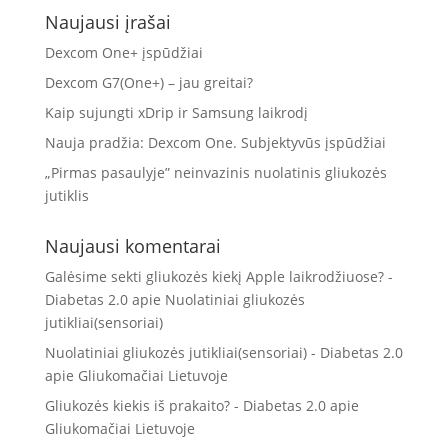
Naujausi įrašai
Dexcom One+ įspūdžiai
Dexcom G7(One+) – jau greitai?
Kaip sujungti xDrip ir Samsung laikrodį
Nauja pradžia: Dexcom One. Subjektyvūs įspūdžiai
„Pirmas pasaulyje” neinvazinis nuolatinis gliukozės
jutiklis
Naujausi komentarai
Galėsime sekti gliukozės kiekį Apple laikrodžiuose? -
Diabetas 2.0
apie
Nuolatiniai gliukozės
jutikliai(sensoriai)
Nuolatiniai gliukozės jutikliai(sensoriai) - Diabetas 2.0
apie
Gliukomačiai Lietuvoje
Gliukozės kiekis iš prakaito? - Diabetas 2.0
apie
Gliukomačiai Lietuvoje